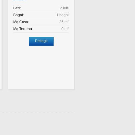
Letti:
2 letti
Letti:
1 
Bagni:
1 bagni
Bagni:
1 b
Mq Casa:
35 m²
Mq Casa:
2
Mq Terreno:
0 m²
Mq Terreno:
Dettagli
Dettagli