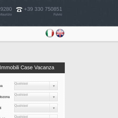
29280
+39 330 750851
Maurizio
Fulvio
Immobili Case Vacanza
Qualsiasi
na
Qualsiasi
ttozona
Qualsiasi
ti
Qualsiasi