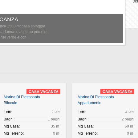
Dis
VACANZA
circa 1500 mt dalla spiaggia,
appartamento al piano primo di
nel verde e con ...
CASA VACANZA
CASA VACANZA
Marina Di Pietrasanta
Marina Di Pietrasanta
Bilocale
Appartamento
Letti:
2 letti
Letti:
4 letti
Bagni:
1 bagni
Bagni:
2 bagni
Mq Casa:
35 m²
Mq Casa:
60 m²
Mq Terreno:
0 m²
Mq Terreno:
0 m²