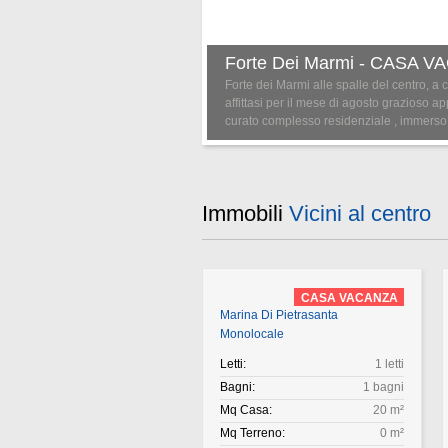
Forte Dei Marmi - CASA 
Forte dei Marmi alle spalle del centro, a 
affittasi per il mese di agosto grazioso 
curato complesso residenziale , immerso 
Immobili
Vicini al centro
CASA VACANZA
Marina Di Pietrasanta
Monolocale
Letti:
1 letti
Bagni:
1 bagni
Mq Casa:
20 m²
Mq Terreno:
0 m²