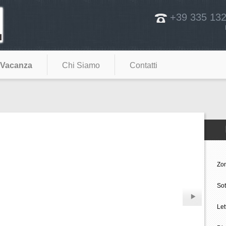
+39 335 13
 Vacanza
Chi Siamo
Contatti
Zo
So
Let