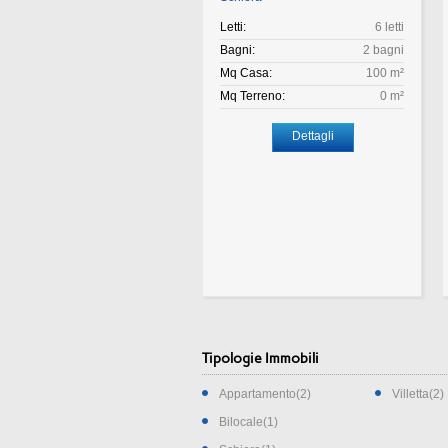
Letti:
6 letti
Bagni:
2 bagni
Mq Casa:
100 m²
Mq Terreno:
0 m²
Dettagli
Tipologie Immobili
Appartamento(2)
Villetta(2)
Bilocale(1)