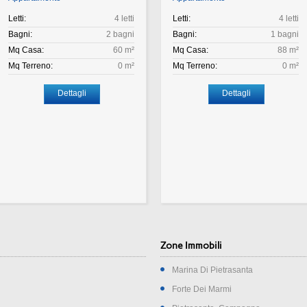
Letti:
4 letti
Letti:
4 letti
Bagni:
2 bagni
Bagni:
1 bagni
Mq Casa:
60 m²
Mq Casa:
88 m²
Mq Terreno:
0 m²
Mq Terreno:
0 m²
Dettagli
Dettagli
Zone Immobili
Marina Di Pietrasanta
Forte Dei Marmi