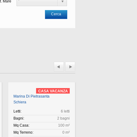
t. Mare
Cerca
CASA VACANZA
CASA VACAN
Marina Di Pietrasanta
Forte Dei Marmi
Schiera
Appartamento
Letti:
6 letti
Letti:
4 
Bagni:
2 bagni
Bagni:
1 b
Mq Casa:
100 m²
Mq Casa:
8
Mq Terreno:
0 m²
Mq Terreno: