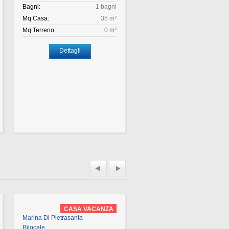
Bagni:
1 bagni
Bagni:
1 b
Mq Casa:
35 m²
Mq Casa:
2
Mq Terreno:
0 m²
Mq Terreno:
Dettagli
Dettagli
CASA VACANZA
CASA VACAN
Marina Di Pietrasanta
Marina Di Pietrasanta
Bilocale
Monolocale