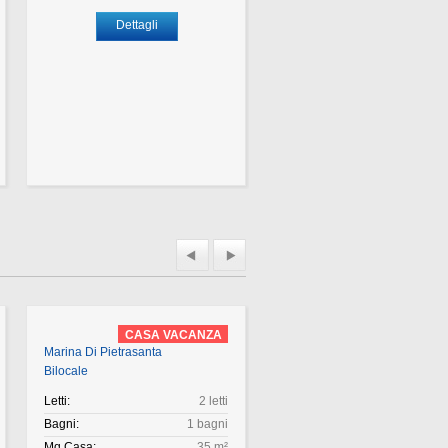
Dettagli
Dettagli
CASA VACANZA
CASA VACAN
Marina Di Pietrasanta
Marina Di Pietrasanta
Bilocale
Appartamento
Letti:
2 letti
Letti:
4 
Bagni:
1 bagni
Bagni:
2 b
Mq Casa:
35 m²
Mq Casa:
6