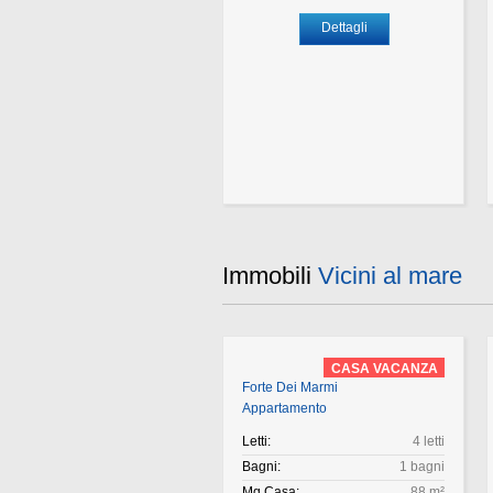
Dettagli
Immobili
Vicini al mare
CASA VACANZA
Forte Dei Marmi
Appartamento
Letti:
4 letti
Bagni:
1 bagni
Mq Casa:
88 m²