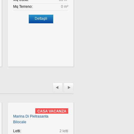
Mq Terreno:
0 m²
Mq Terreno:
Dettagli
Dettagli
CASA VACANZA
CASA VACAN
Marina Di Pietrasanta
Marina Di Pietrasanta
Bilocale
Monolocale
Letti:
2 letti
Letti:
1 