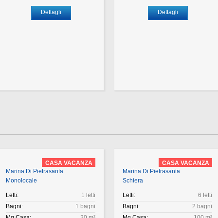
Dettagli
Dettagli
CASA VACANZA
CASA VACANZA
Marina Di Pietrasanta
Marina Di Pietrasanta
Monolocale
Schiera
Letti:
1 letti
Letti:
6 letti
Bagni:
1 bagni
Bagni:
2 bagni
Mq Casa:
20 m²
Mq Casa:
100 m²