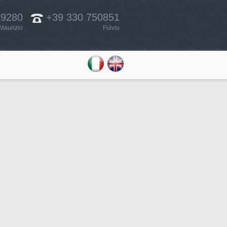
29280
+39 330 750851
Maurizio
Fulvio