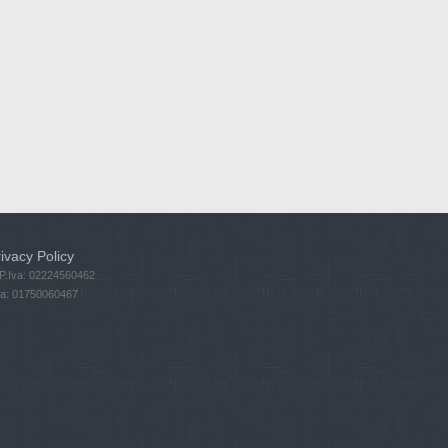
ivacy Policy
 P.Iva: 02224560462
Iva: 01750060467